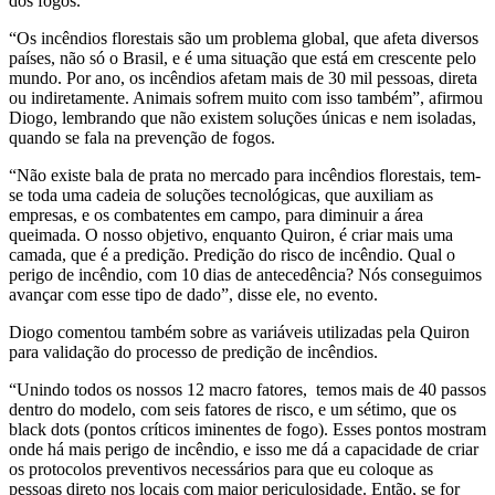
dos fogos.
“Os incêndios florestais são um problema global, que afeta diversos
países, não só o Brasil, e é uma situação que está em crescente pelo
mundo. Por ano, os incêndios afetam mais de 30 mil pessoas, direta
ou indiretamente. Animais sofrem muito com isso também”, afirmou
Diogo, lembrando que não existem soluções únicas e nem isoladas,
quando se fala na prevenção de fogos.
“Não existe bala de prata no mercado para incêndios florestais, tem-
se toda uma cadeia de soluções tecnológicas, que auxiliam as
empresas, e os combatentes em campo, para diminuir a área
queimada. O nosso objetivo, enquanto Quiron, é criar mais uma
camada, que é a predição. Predição do risco de incêndio. Qual o
perigo de incêndio, com 10 dias de antecedência? Nós conseguimos
avançar com esse tipo de dado”, disse ele, no evento.
Diogo comentou também sobre as variáveis utilizadas pela Quiron
para validação do processo de predição de incêndios.
“Unindo todos os nossos 12 macro fatores, temos mais de 40 passos
dentro do modelo, com seis fatores de risco, e um sétimo, que os
black dots (pontos críticos iminentes de fogo). Esses pontos mostram
onde há mais perigo de incêndio, e isso me dá a capacidade de criar
os protocolos preventivos necessários para que eu coloque as
pessoas direto nos locais com maior periculosidade. Então, se for