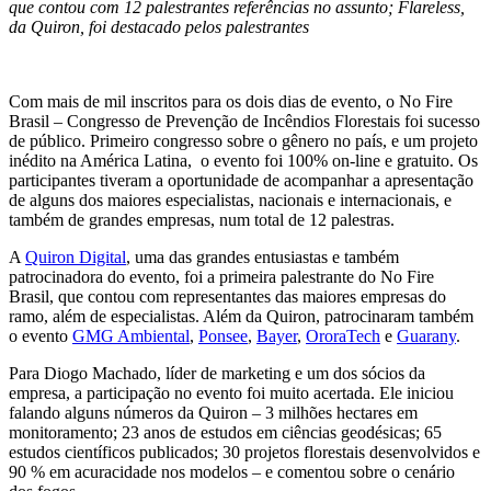
que contou com 12 palestrantes referências no assunto; Flareless,
da Quiron, foi destacado pelos palestrantes
Com mais de mil inscritos para os dois dias de evento, o No Fire
Brasil – Congresso de Prevenção de Incêndios Florestais foi sucesso
de público. Primeiro congresso sobre o gênero no país, e um projeto
inédito na América Latina, o evento foi 100% on-line e gratuito. Os
participantes tiveram a oportunidade de acompanhar a apresentação
de alguns dos maiores especialistas, nacionais e internacionais, e
também de grandes empresas, num total de 12 palestras.
A
Quiron Digital
, uma das grandes entusiastas e também
patrocinadora do evento, foi a primeira palestrante do No Fire
Brasil, que contou com representantes das maiores empresas do
ramo, além de especialistas. Além da Quiron, patrocinaram também
o evento
GMG Ambiental
,
Ponsee
,
Bayer
,
OroraTech
e
Guarany
.
Para Diogo Machado, líder de marketing e um dos sócios da
empresa, a participação no evento foi muito acertada. Ele iniciou
falando alguns números da Quiron – 3 milhões hectares em
monitoramento; 23 anos de estudos em ciências geodésicas; 65
estudos científicos publicados; 30 projetos florestais desenvolvidos e
90 % em acuracidade nos modelos – e comentou sobre o cenário