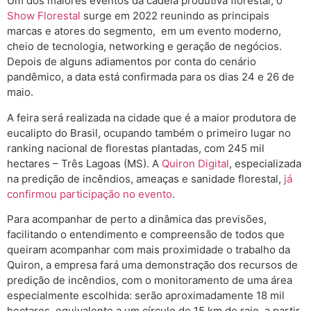
Um dos maiores eventos da cadeia produtiva florestal, o
Show Florestal
surge em 2022 reunindo as principais
marcas e atores do segmento, em um evento moderno,
ch
eio de tecnologia, networking e geração de negócios.
Depois de alguns adiamentos por conta do cenário
pandêmico, a data está confirmada para os dias 24 e 26 de
maio.
A feira será realizada na cidade que é a maior produtora de
eucalipto do Brasil, ocupando também o primeiro lugar no
ranking nacional de florestas plantadas, com 245 mil
hectares – Três Lagoas (MS). A
Quiron Digital
, especializada
na predição de incêndios, ameaças e sanidade florestal,
já
confirmou participação no evento
.
Para acompanhar de perto a dinâmica das previsões,
facilitando o entendimento e compreensão de todos que
queiram acompanhar com mais proximidade o trabalho da
Quiron, a empresa fará uma demonstração dos recursos de
predição de incêndios, com o monitoramento de uma área
especialmente escolhida: serão aproximadamente 18 mil
hectares, equivalente a um círculo de 15 km de raio, a partir