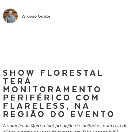
Afonso Gobbi
SHOW FLORESTAL
TERÁ
MONITORAMENTO
PERIFÉRICO COM
FLARELESS, NA
REGIÃO DO EVENTO
A solução da Quiron fará predição de incêndios num raio de