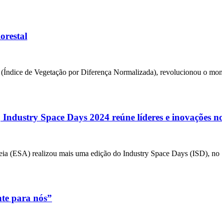
orestal
 (Índice de Vegetação por Diferença Normalizada), revolucionou o mo
Industry Space Days 2024 reúne líderes e inovações no
peia (ESA) realizou mais uma edição do Industry Space Days (ISD), no
te para nós”