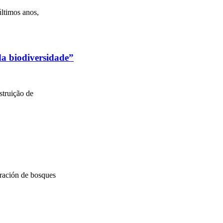
últimos anos,
 da biodiversidade”
struição de
uración de bosques