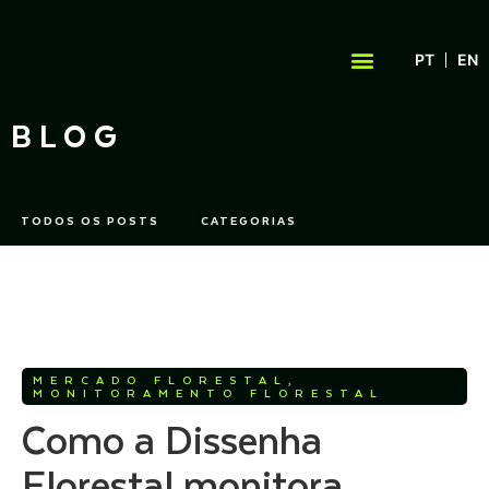
PT
EN
SOBRE A QUIRON
BLOG
TODOS OS POSTS
CATEGORIAS
MERCADO FLORESTAL
,
MONITORAMENTO FLORESTAL
Como a Dissenha
Florestal monitora